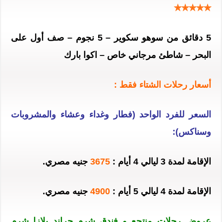
✯✯✯✯✯
5 دقائق من سوهو سكوير – 5 نجوم –
صف أول على
البحر –
شاطئ مرجاني خاص – اكوا بارك
أسعار رحلات الشتاء فقط :
السعر للفرد الواحد (فطار وغداء وعشاء والمشروبات
وسناكس):
الإقامة لمدة 3 ليالي 4 أيام :
3675
جنيه مصري.
الإقامة لمدة 4 ليالي 5 أيام :
4900
جنيه مصري.
عروض رحلات منتجع و
فندق شرم جراند بلازا شرم