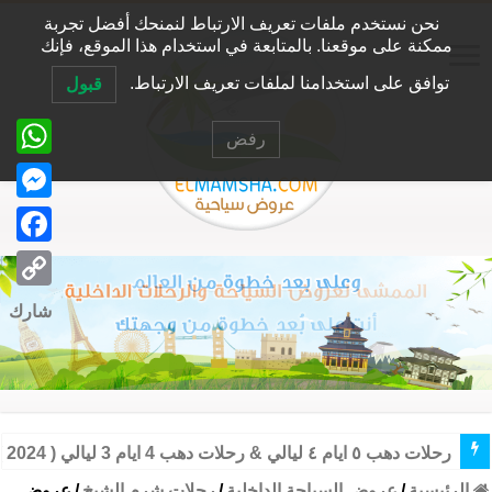
نحن نستخدم ملفات تعريف الارتباط لنمنحك أفضل تجربة
ممكنة على موقعنا. بالمتابعة في استخدام هذا الموقع، فإنك
توافق على استخدامنا لملفات تعريف الارتباط.
قبول
رفض
tsApp
senger
ebook
Copy
شارك
Link
رحلات طابا من القاهرة ضمن أحدث عروض سياحة داخلية بالانتقا
الرئيسية
/
عروض السياحة الداخلية
/
رحلات شرم الشيخ
/
عروض