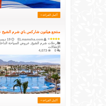
أكمل القراءة »
منتجع هيلتون شاركس باي شرم الشيخ عرض رحلة 4 أيام فطار وعش
ELmamsha.com
19 ديسمبر، 2020
رحلات شرم الشيخ
,
عروض السياحة الداخل
الإنتقالات
4,073
0
أكمل القراءة »