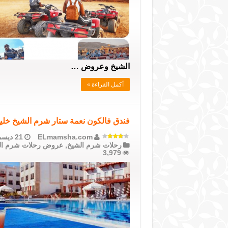
الشيخ وعروض …
أكمل القراءة »
فندق فالكون نعمة ستار شرم الشيخ خليج نعمة عرض رحلة 4 أي
ELmamsha.com
21 ديسمبر، 2020
رحلات شرم الشيخ
,
عروض رحلات شرم ال
3,979