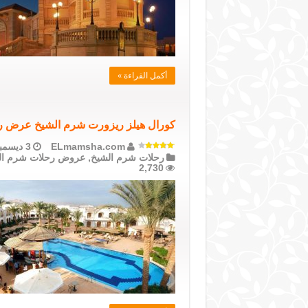
أكمل القراءة »
كورال هيلز ريزورت شرم الشيخ عرض رحلة 4 أيام مع إفطار وعشاء والإ
ELmamsha.com
3 ديسمبر، 2020
رحلات شرم الشيخ
,
عروض رحلات شرم ال
2,730