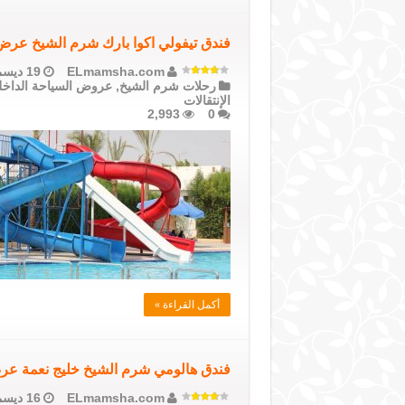
فندق تيفولي اكوا بارك شرم الشيخ عرض رحلة 4 أيام فطار وعشاء مع
ELmamsha.com
19 ديسمبر، 2020
رحلات شرم الشيخ
,
عروض السياحة الداخل
الإنتقالات
2,993
0
أكمل القراءة »
‏فندق هالومي شرم الشيخ خليج نعمة عرض رحلة 4 أيام فطار وعشاء 
ELmamsha.com
16 ديسمبر، 2020